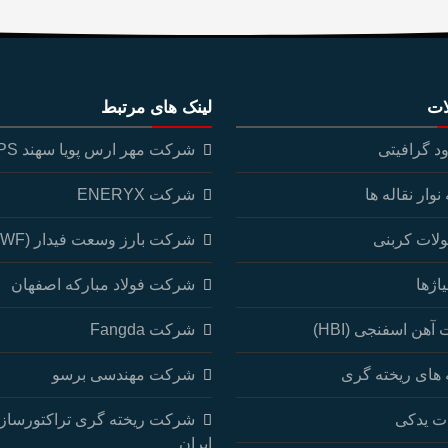
ات
لینک های مرتبط
ود گرافیتی
شرکت مهر ارس پویا سهند MAPS
وار نقاله ها
شرکت ENERYX
لات کربنی
شرکت بارز وسعت فیدار (BWF)
اژها
شرکت فولاد مبارکه اصفهان
آهن اسفنجی (HBI)
شرکت Fangda
های ریخته گری
شرکت مهندسی برسو
ت یدکی
شرکت ریخته گری تراکتورساز
ایران