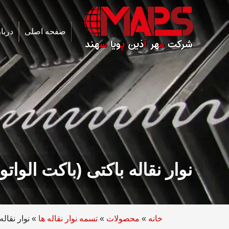
Ski
t
conten
صفحه اصلی
دربار
نوار نقاله باکتی (باکت الواتو
خانه
»
محصولات
»
تسمه نوار نقاله ها
»
نوار نقاله