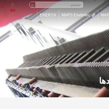
EN
ENERYX
MAPS Envirotec
MAP
دها