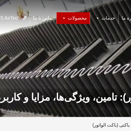
ه ما
خدمات
محصولات
تماس با ما
S AirTech
ر): تامین، ویژگی‌ها، مزایا و کاربر
 باکتی (باکت الواتور)