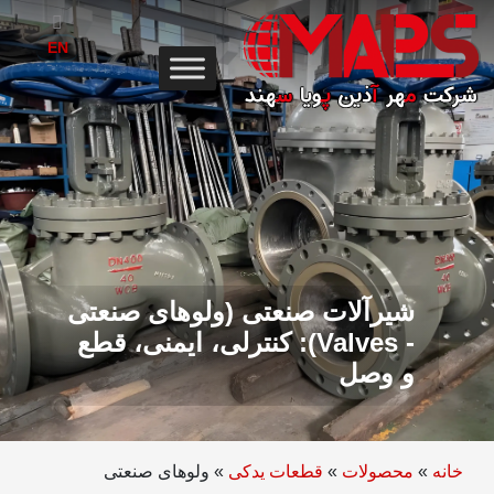
Ski
t
EN
conten
شیرآلات صنعتی (ولوهای صنعتی
- Valves): کنترلی، ایمنی، قطع
و وصل
خانه
»
محصولات
»
قطعات یدکی
»
ولوهای صنعتی